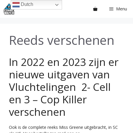
Ga
Dutch
Menu
naar
de
inhoud
Reeds verschenen
In 2022 en 2023 zijn er
nieuwe uitgaven van
Vluchtelingen 2- Cell
en 3 – Cop Killer
verschenen
Ook is de complete reeks Miss Greene uitgebracht, in SC