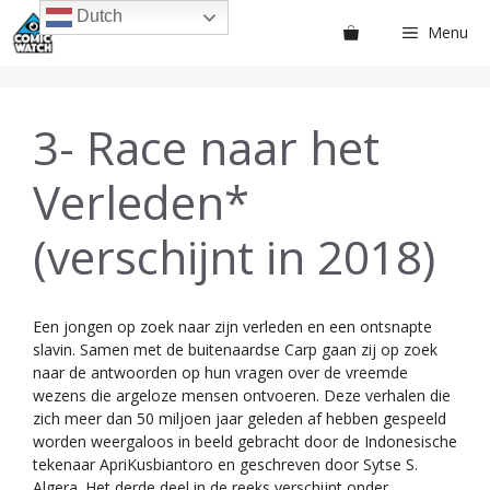
Ga
Dutch
Menu
naar
de
inhoud
3- Race naar het
Verleden*
(verschijnt in 2018)
Een jongen op zoek naar zijn verleden en een ontsnapte
slavin. Samen met de buitenaardse Carp gaan zij op zoek
naar de antwoorden op hun vragen over de vreemde
wezens die argeloze mensen ontvoeren. Deze verhalen die
zich meer dan 50 miljoen jaar geleden af hebben gespeeld
worden weergaloos in beeld gebracht door de Indonesische
tekenaar ApriKusbiantoro en geschreven door Sytse S.
Algera. Het derde deel in de reeks verschijnt onder