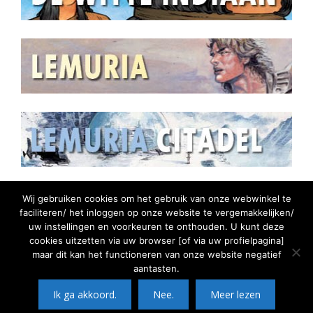
Wij gebruiken cookies om het gebruik van onze webwinkel te
faciliteren/ het inloggen op onze website te vergemakkelijken/
uw instellingen en voorkeuren te onthouden. U kunt deze
cookies uitzetten via uw browser [of via uw profielpagina]
maar dit kan het functioneren van onze website negatief
aantasten.
©2026 Comic Watch || Door:
Solutions4Hosting -
Item toegevoegd aan winkelwagen.
Ik ga akkoord.
Nee.
Meer lezen
Afrekenen
succesvol online
©
0 items -
€
0,00